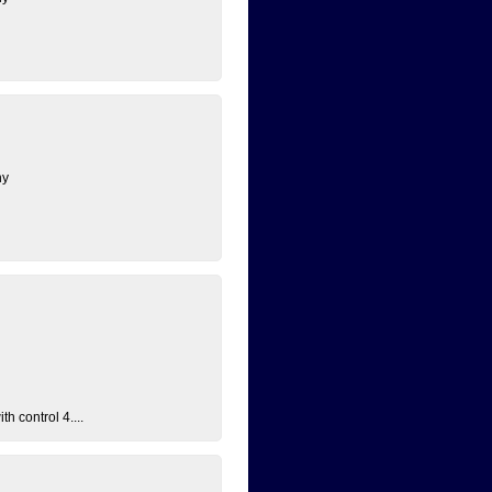
ny
h control 4....