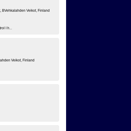
, BVehkalahden Veikot, Finland
ol I h...
lahden Veikot, Finland