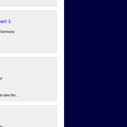
art 1
, Germany
ny
 take the ...
ny