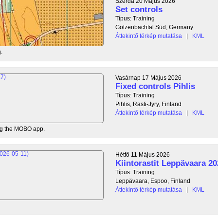
Szerda 20 Május 2026
Set controls
Típus: Training
Götzenbachtal Süd, Germany
Áttekintő térkép mutatása
|
KML
.
Vasárnap 17 Május 2026
Fixed controls Pihlis
Típus: Training
Pihlis, Rasti-Jyry, Finland
Áttekintő térkép mutatása
|
KML
ing the MOBO app.
Hétfő 11 Május 2026
Kiintorastit Leppävaara 20
Típus: Training
Leppävaara, Espoo, Finland
Áttekintő térkép mutatása
|
KML