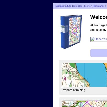
Digitális tájfutó térképtár - Steffen Hartmann
|
Welcom
At this page 
See also my
Prepare a training