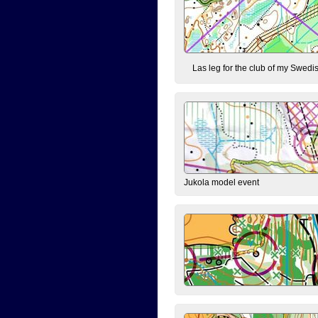
Las leg for the club of my Swedish
Jukola model event