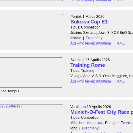
Péntek 1 Május 2026
Bukowa Cup E1
Típus: Competition
Jezioro Szmaragdowe 3, KOS BnO Szc
middle
|
Eredmény
Áttekintő térkép mutatása
|
KML
Szombat 25 Április 2026
Training Rome
Típus: Training
Villagio Apio, A.S.D. Orsa Maggiore, Ita
Áttekintő térkép mutatása
|
KML
ng the TempO.
Vasárnap 19 Április 2026
Munich-O-Fest City Race p
Típus: Competition
München Innenstadt, Endspurt Events
long
|
Eredmény