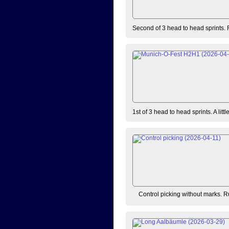
Second of 3 head to head sprints. 
1st of 3 head to head sprints. A lit
Control picking without marks. Ru