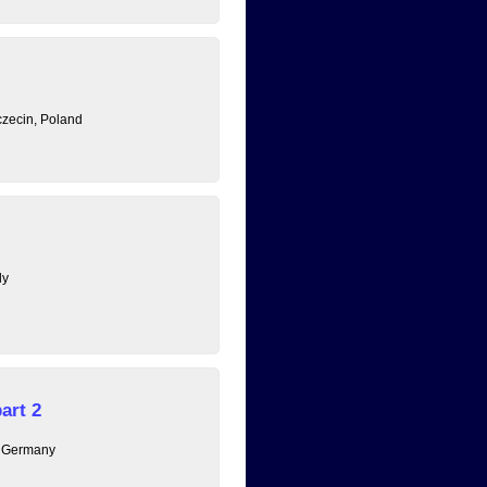
zecin, Poland
ly
art 2
, Germany