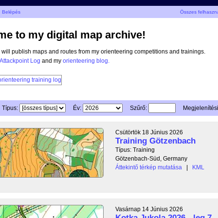
Belépés
Összes felhaszn
e to my digital map archive!
I will publish maps and routes from my orienteering competitions and trainings.
Attackpoint Log
and my
orienteering blog.
Típus:
Év:
Szűrő:
Megjelenítés
Csütörtök 18 Június 2026
Training Götzenbach
Típus: Training
Götzenbach-Süd, Germany
Áttekintő térkép mutatása
|
KML
Vasárnap 14 Június 2026
Kotka Jukola 2026 - leg 7