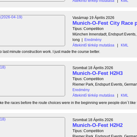
Áttekintő térkép mutatása
|
KML
Vasárnap 19 Április 2026
Munich-O-Fest City Race p
Típus: Competition
München Innenstadt, Endspurt Events
long
|
Eredmény
Áttekintő térkép mutatása
|
KML
 last minute construction work. I just made the course better.
Szombat 18 Április 2026
Munich-O-Fest H2H3
Típus: Competition
Riemer Park, Endspurt Events, Germa
Eredmény
Áttekintő térkép mutatása
|
KML
ike the races before the route choices were in the beginning were people don´t like to
Szombat 18 Április 2026
Munich-O-Fest H2H2
Típus: Competition
Riemer Park, Endspurt Events, Germa