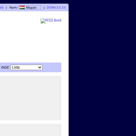
áló
|
Nyelv:
Magyar
|
DOMA 3.0.10
i mód: