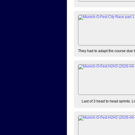
They had to adapt the course due to
Last of 3 head to head sprints. L