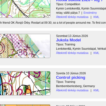
Típus: Competition
Kymin Lentokenttä, Kymin Suunnistajat
relay, váltó pálya 7
|
Eredmény
Áttekintő térkép mutatása
|
KML
 friend OK Älvsjö Örby. Restart at 09:30, so a lot of people arround me. To first contr
Szombat 13 Június 2026
Jukola Model
Típus: Training
Lentokenttä, Kymin Suunistajat, Vehka
Áttekintő térkép mutatása
|
KML
Szerda 10 Június 2026
Control picking
Típus: Training
Bembemberlesberg, Germany
Áttekintő térkép mutatása
|
KML