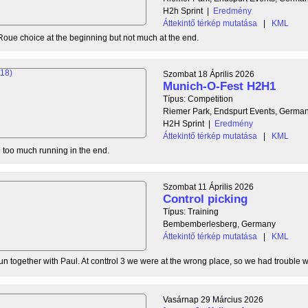
H2h Sprint
|
Eredmény
Áttekintő térkép mutatása
|
KML
Roue choice at the beginning but not much at the end.
Szombat 18 Április 2026
Munich-O-Fest H2H1
Típus: Competition
Riemer Park, Endspurt Events, Germa
H2H Sprint
|
Eredmény
Áttekintő térkép mutatása
|
KML
tle too much running in the end.
Szombat 11 Április 2026
Control picking
Típus: Training
Bembemberlesberg, Germany
Áttekintő térkép mutatása
|
KML
n together with Paul. At conttrol 3 we were at the wrong place, so we had trouble wit
Vasárnap 29 Március 2026